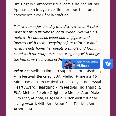
um singelo e amoroso ritual com suas esculturas.
Apenas com imagens, o filme proporciona uma
comovente experiência estética.
Follow a man for one day and discover what it takes
most people a lifetime to learn. Wood lives with his
mother. He builds up wood human figures and
interacts with them. Everyday before going out and
when he gets home, he repeats a simple and loving
ritual with the sculptures. Featuring only with images,
the film brings a moving esthetic experience.
Prêmios:
Melhor Filme no Superfest Intl. Disability
Film Festival, Berkeley, EUA; Melhor Filme até 15
Min., Damah Film Festival, Culver City, EUA; Crystal
Heart Award, Heartland Film Festival, Indianápolis,
EUA; Melhor Roteiro Original e Melhor Ator, Dixie
Film Fest, Atlanta, EUA; LaBour Non-Institutional
Living Award, 44th Ann Arbor Film Festival, Ann
Arbor, EUA.