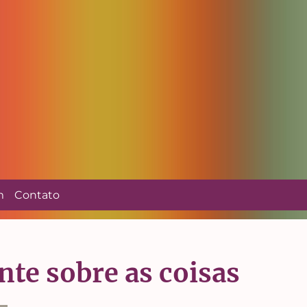
m
Contato
nte sobre as coisas