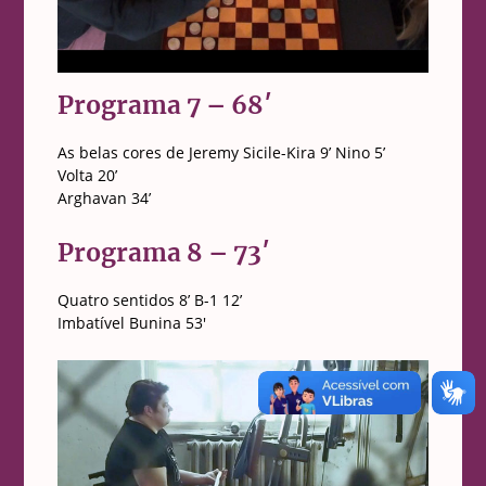
Programa 7 – 68′
As belas cores de Jeremy Sicile-Kira 9’ Nino 5’
Volta 20’
Arghavan 34’
Programa 8 – 73′
Quatro sentidos 8’ B-1 12’
Imbatível Bunina 53′