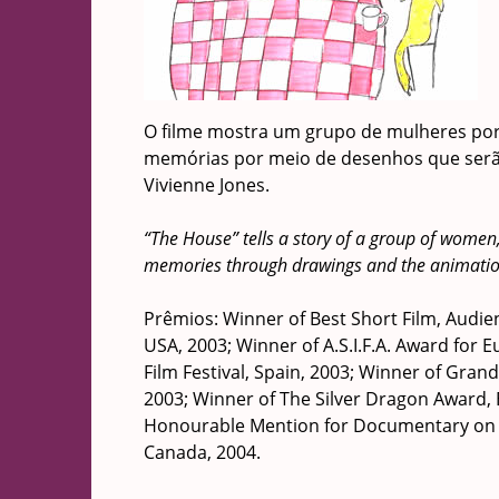
O filme mostra um grupo de mulheres port
memórias por meio de desenhos que serã
Vivienne Jones.
“The House” tells a story of a group of women, 
memories through drawings and the animation
Prêmios:
Winner of Best Short Film, Audien
USA, 2003; Winner of A.S.I.F.A. Award for
Film Festival, Spain, 2003; Winner of Grand 
2003; Winner of The Silver Dragon Award, 
Honourable Mention for Documentary on a t
Canada, 2004.