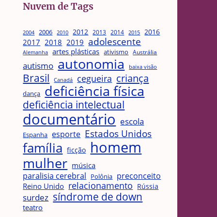
Nuvem de Tags
2012
2016
2006
2013
2014
2004
2015
2010
adolescente
2017
2018
2019
artes plásticas
ativismo
Austrália
Alemanha
autonomia
autismo
baixa visão
Brasil
criança
cegueira
Canadá
deficiência física
dança
deficiência intelectual
documentário
escola
Estados Unidos
esporte
Espanha
homem
família
ficção
mulher
música
paralisia cerebral
preconceito
Polônia
relacionamento
Reino Unido
Rússia
síndrome de down
surdez
teatro