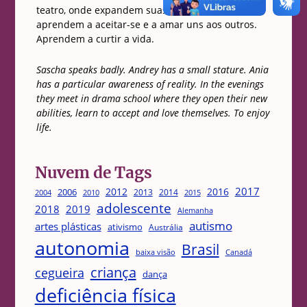
teatro, onde expandem suas novas habilidades,
aprendem a aceitar-se e a amar uns aos outros.
Aprendem a curtir a vida.
Sascha speaks badly. Andrey has a small stature. Ania
has a particular awareness of reality. In the evenings
they meet in drama school where they open their new
abilities, learn to accept and love themselves. To enjoy
life.
Nuvem de Tags
2017
2012
2016
2006
2013
2014
2004
2015
2010
adolescente
2018
2019
Alemanha
autismo
artes plásticas
ativismo
Austrália
autonomia
Brasil
Canadá
baixa visão
criança
cegueira
dança
deficiência física