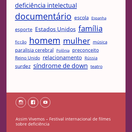
deficiência intelectual
documentário
escola
Espanha
família
Estados Unidos
esporte
homem
mulher
música
ficção
paralisia cerebral
preconceito
Polônia
relacionamento
Reino Unido
Rússia
síndrome de down
surdez
teatro
Instagram
Facebook
Youtube
Assim Vivemos – Festival internacional de filmes
sobre deficiência