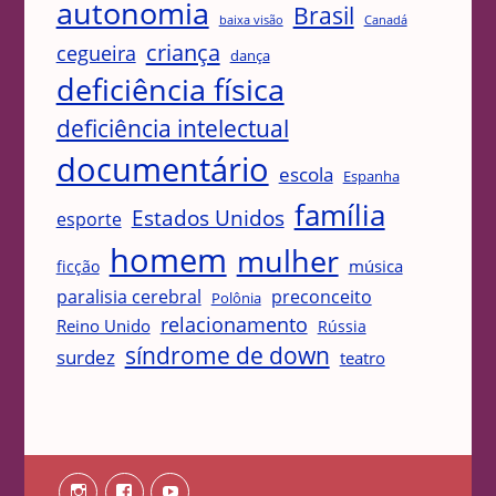
autonomia
Brasil
Canadá
baixa visão
criança
cegueira
dança
deficiência física
deficiência intelectual
documentário
escola
Espanha
família
Estados Unidos
esporte
homem
mulher
música
ficção
paralisia cerebral
preconceito
Polônia
relacionamento
Reino Unido
Rússia
síndrome de down
surdez
teatro
Instagram
Facebook
Youtube