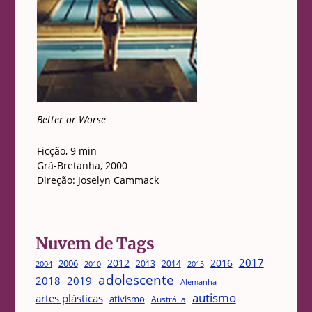
Better or Worse
Ficção, 9 min
Grã-Bretanha, 2000
Direção: Joselyn Cammack
Nuvem de Tags
2017
2012
2016
2006
2013
2014
2004
2015
2010
adolescente
2018
2019
Alemanha
autismo
artes plásticas
ativismo
Austrália