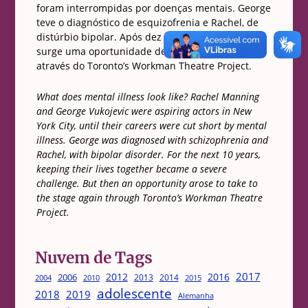
foram interrompidas por doenças mentais. George
teve o diagnóstico de esquizofrenia e Rachel, de
distúrbio bipolar. Após dez anos em tratamento,
surge uma oportunidade de voltar ao palco
através do Toronto’s Workman Theatre Project.
What does mental illness look like? Rachel Manning
and George Vukojevic were aspiring actors in New
York City, until their careers were cut short by mental
illness. George was diagnosed with schizophrenia and
Rachel, with bipolar disorder. For the next 10 years,
keeping their lives together became a severe
challenge. But then an opportunity arose to take to
the stage again through Toronto’s Workman Theatre
Project.
Nuvem de Tags
2017
2012
2016
2006
2013
2014
2004
2015
2010
adolescente
2018
2019
Alemanha