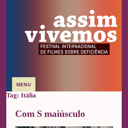
MENU
Tag:
Itália
Com S maiúsculo