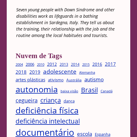
Seven young people with Down Sindrome and other
disabilities work as lifeguards in a bathing
establishment in Sardegna, Italy. They tell us about
the training, their relationship with the job and the
routine among the local habituées and tourists.
Nuvem de Tags
2017
2012
2016
2006
2013
2014
2004
2015
2010
adolescente
2018
2019
Alemanha
autismo
artes plásticas
ativismo
Austrália
autonomia
Brasil
Canadá
baixa visão
criança
cegueira
dança
deficiência física
deficiência intelectual
documentário
escola
Espanha