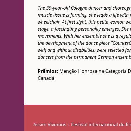
The 39-year-old Cologne dancer and choreog
muscle tissue is forming, she leads a life with
wheelchair. At first sight, this petite woman 
stage, a fascinating personality emerges. She 
movements. With her ensemble she is a regular
the development of the dance piece ”CounterCir
with and without disabilities, were selected f
dancers from the permanent German ensemb
Prêmios:
Menção Honrosa na Categoria Doc
Canadá.
Assim Vivemos – Festival internacional de fi