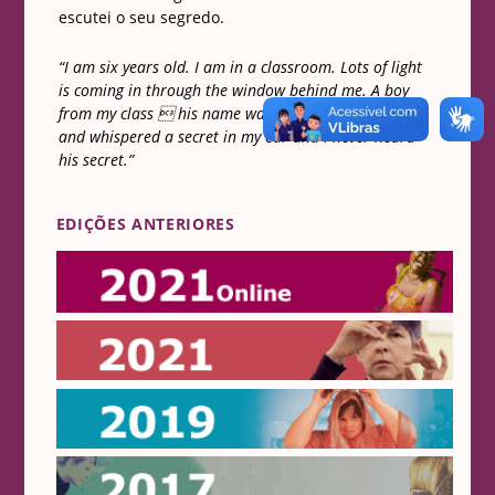
escutei o seu segredo.
“I am six years old. I am in a classroom. Lots of light
is coming in through the window behind me. A boy
from my class  his name was Philippe  came up
and whispered a secret in my ear and I never heard
his secret.”
EDIÇÕES ANTERIORES
Online 2021
2021
2019
2017