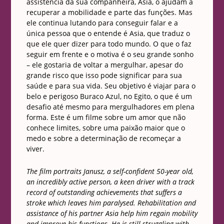
assistência da sua companheira, Asia, o ajudam a
recuperar a mobilidade e parte das funções. Mas
ele continua lutando para conseguir falar e a
única pessoa que o entende é Asia, que traduz o
que ele quer dizer para todo mundo. O que o faz
seguir em frente e o motiva é o seu grande sonho
– ele gostaria de voltar a mergulhar, apesar do
grande risco que isso pode significar para sua
saúde e para sua vida. Seu objetivo é viajar para o
belo e perigoso Buraco Azul, no Egito, o que é um
desafio até mesmo para mergulhadores em plena
forma. Este é um filme sobre um amor que não
conhece limites, sobre uma paixão maior que o
medo e sobre a determinação de recomeçar a
viver.
The film portraits Janusz, a self-confident 50-year old,
an incredibly active person, a keen driver with a track
record of outstanding achievements that suffers a
stroke which leaves him paralysed. Rehabilitation and
assistance of his partner Asia help him regain mobility
and improve his functions. He is still struggling with