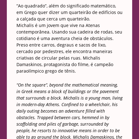
“Ao quadrado”, além do significado matemático,
em Grego quer dizer um quarteirão de edifícios ou
a calçada que cerca um quarteirão.
Michalis é um jovem que vive na Atenas
contemporânea. Usando sua cadeira de rodas, seu
cotidiano é uma aventura cheia de obstáculos.
Preso entre carros, degraus e sacos de lixo,
cercado por pedestres, ele encontra maneiras
criativas de circular pelas ruas. Michalis
Damaskinos, protagonista do filme, é campeão
paraolímpico grego de tênis.
“On the square”, beyond the mathematical meaning,
in Greek means a block of buildings or the pavement
that surrounds a block. Michalis is a young man, living
in modern-day Athens. Confined to a wheelchair, his
daily outing becomes an adventure filled with
obstacles. Trapped between cars, hemmed in by
scaffolding and piles of garbage, surrounded by
people, he resorts to innovative means in order to be
able to go around the block. Michalis Damaskinos, the