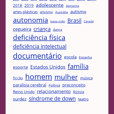
adolescente
2018
2019
Alemanha
autismo
artes plásticas
ativismo
Austrália
autonomia
Brasil
Canadá
baixa visão
criança
cegueira
dança
deficiência física
deficiência intelectual
documentário
escola
Espanha
família
Estados Unidos
esporte
homem
mulher
música
ficção
paralisia cerebral
preconceito
Polônia
relacionamento
Reino Unido
Rússia
síndrome de down
surdez
teatro