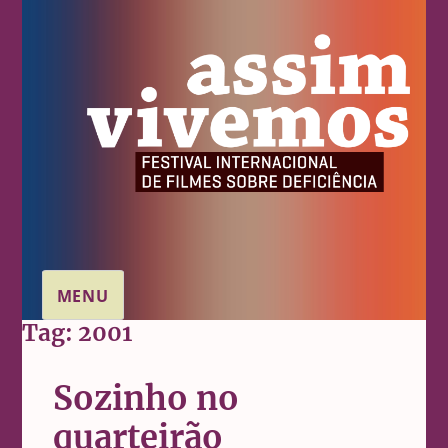
MENU
Tag:
2001
Sozinho no
quarteirão