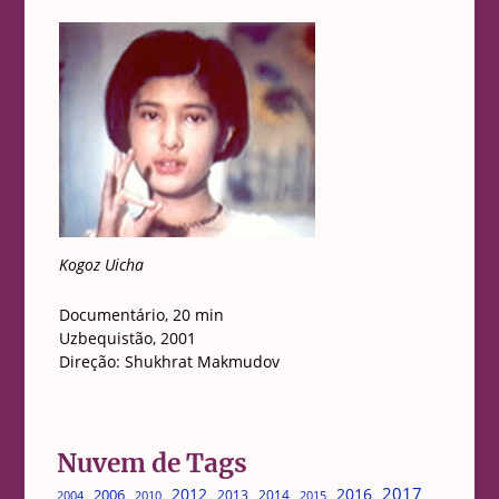
Kogoz Uicha
Documentário, 20 min
Uzbequistão, 2001
Direção: Shukhrat Makmudov
Nuvem de Tags
2017
2012
2016
2006
2013
2014
2004
2015
2010