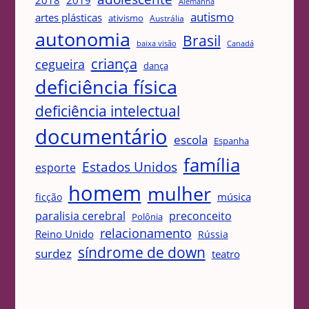
2018
2019
Alemanha
autismo
artes plásticas
ativismo
Austrália
autonomia
Brasil
Canadá
baixa visão
criança
cegueira
dança
deficiência física
deficiência intelectual
documentário
escola
Espanha
família
Estados Unidos
esporte
homem
mulher
música
ficção
paralisia cerebral
preconceito
Polônia
relacionamento
Reino Unido
Rússia
síndrome de down
surdez
teatro