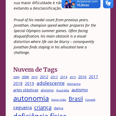
sua maior dificuldade é não sair da sua raia,
evitando a desclassificação.
Proud of his medal count from previous years,
Jonathan, champion speed walker prepares for the
Special Olympics summer games. Often facing
disqualification, his main obstacle is a visual
distortion where life can be blurry – consequently
Jonathan finds staying in his allocated lane a
challenge.
Nuvem de Tags
2017
2012
2016
2006
2013
2014
2004
2015
2010
adolescente
2018
2019
Alemanha
autismo
artes plásticas
ativismo
Austrália
autonomia
Brasil
Canadá
baixa visão
criança
cegueira
dança