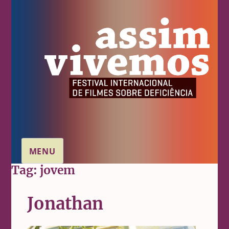
MENU
Tag:
jovem
Jonathan