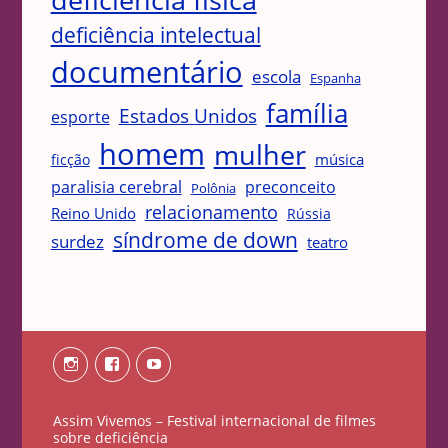
deficiência física
deficiência intelectual
documentário
escola
Espanha
família
Estados Unidos
esporte
homem
mulher
música
ficção
paralisia cerebral
preconceito
Polônia
relacionamento
Reino Unido
Rússia
síndrome de down
surdez
teatro
Instagram
Facebook
Youtube
Assim Vivemos – Festival internacional de filmes
sobre deficiência