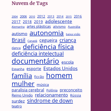
Nuvem de Tags
2012
2016
2006
2013
2014
2004
2015
2010
adolescente
2017
2018
2019
artes plásticas
ativismo
Austrália
Alemanha
autonomia
autismo
baixa visão
Brasil
criança
cegueira
Canadá
deficiência física
dança
deficiência intelectual
documentário
escola
Estados Unidos
esporte
Espanha
homem
família
ficção
mulher
música
paralisia cerebral
preconceito
Polônia
relacionamento
Reino Unido
Rússia
síndrome de down
surdez
teatro