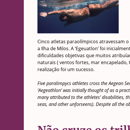
Cinco atletas paraolímpicos atravessam o
a Ilha de Milos. A ‘Egeuatlon’ foi inicial
dificuldades objetivas que muitos atribuía
naturais ( ventos fortes, mar encapelado,
realização foi um sucesso.
Five paralimpycs athletes cross the Aegean S
‘Aegeathlon’ was initially thought of as a pract
many attributed to the athletes’ disabilities, 
seas, and other unforseens). Despite all the o