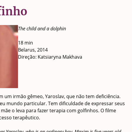
finho
The child and a dolphin
18 min
Belarus, 2014
Direção: Katsiaryna Makhava
 um irmão gêmeo, Yaroslav, que não tem deficiência.
seu mundo particular. Tem dificuldade de expressar seus
ãe o leva para fazer terapia com golfinhos. O filme
esso terapêutico.
her Yaroslav, who is an ordinary boy. Maxim is five years old