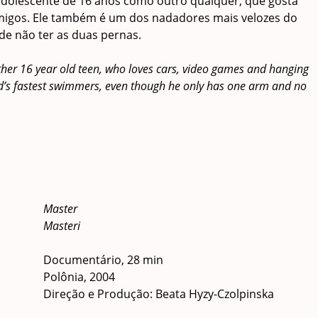
dolescente de 16 anos como outro qualquer, que gosta
amigos. Ele também é um dos nadadores mais velozes do
e não ter as duas pernas.
ther 16 year old teen, who loves cars, video games and hanging
orld’s fastest swimmers, even though he only has one arm and no
Master
Masteri
Documentário, 28 min
Polônia, 2004
Direção e Produção: Beata Hyzy-Czolpinska