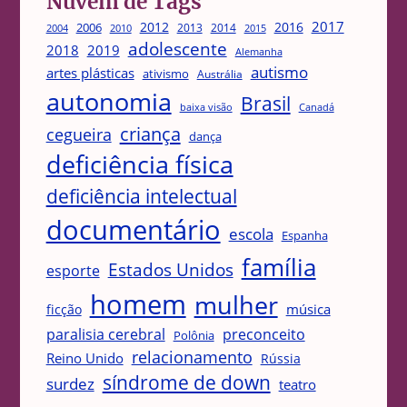
Nuvem de Tags
2017
2012
2016
2006
2013
2014
2004
2015
2010
adolescente
2018
2019
Alemanha
autismo
artes plásticas
ativismo
Austrália
autonomia
Brasil
Canadá
baixa visão
criança
cegueira
dança
deficiência física
deficiência intelectual
documentário
escola
Espanha
família
Estados Unidos
esporte
homem
mulher
música
ficção
paralisia cerebral
preconceito
Polônia
relacionamento
Reino Unido
Rússia
síndrome de down
surdez
teatro