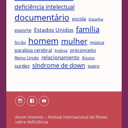
deficiência intelectual
documentário
escola
Espanha
família
Estados Unidos
esporte
homem
mulher
música
ficção
paralisia cerebral
preconceito
Polônia
relacionamento
Reino Unido
Rússia
síndrome de down
surdez
teatro
Instagram
Facebook
Youtube
Assim Vivemos – Festival internacional de filmes
sobre deficiência