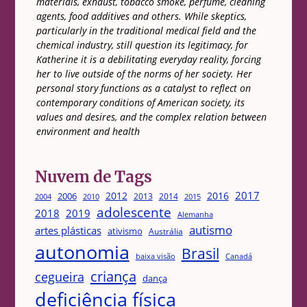
materials, exhaust, tobacco smoke, perfume, cleaning
agents, food additives and others. While skeptics,
particularly in the traditional medical field and the
chemical industry, still question its legitimacy, for
Katherine it is a debilitating everyday reality, forcing
her to live outside of the norms of her society. Her
personal story functions as a catalyst to reflect on
contemporary conditions of American society, its
values and desires, and the complex relation between
environment and health
Nuvem de Tags
2017
2012
2016
2006
2013
2014
2004
2015
2010
adolescente
2018
2019
Alemanha
autismo
artes plásticas
ativismo
Austrália
autonomia
Brasil
Canadá
baixa visão
criança
cegueira
dança
deficiência física