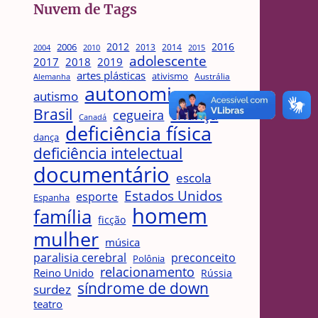
Nuvem de Tags
2012
2016
2006
2013
2014
2004
2015
2010
adolescente
2017
2018
2019
artes plásticas
ativismo
Austrália
Alemanha
autonomia
autismo
baixa visão
Brasil
criança
cegueira
Canadá
deficiência física
dança
deficiência intelectual
documentário
escola
Estados Unidos
esporte
Espanha
homem
família
ficção
mulher
música
paralisia cerebral
preconceito
Polônia
relacionamento
Reino Unido
Rússia
síndrome de down
surdez
teatro