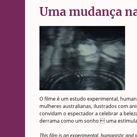
Uma mudança na
O filme é um estudo experimental, humanís
mulheres australianas, ilustrados com an
convidam o espectador a celebrar a beleza
derrama como um sonho  uma estimulant
This film is an experimental, humanistic and 