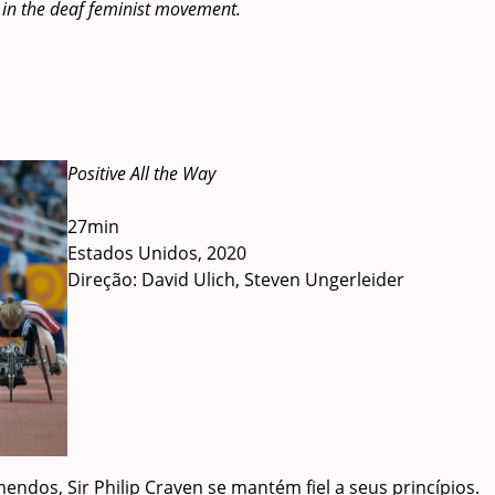
es in the deaf feminist movement.
Positive All the Way
27min
Estados Unidos, 2020
Direção: David Ulich, Steven Ungerleider
dos, Sir Philip Craven se mantém fiel a seus princípios.