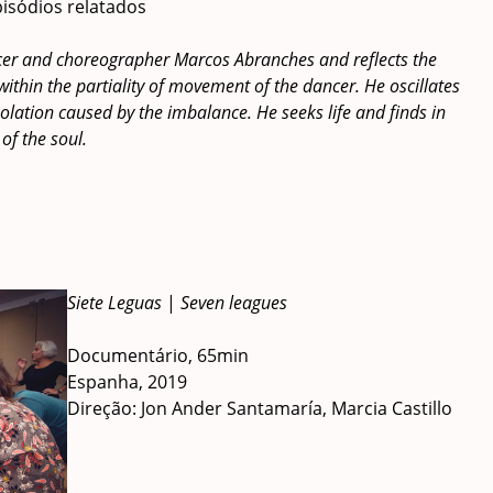
pisódios relatados
ancer and choreographer Marcos Abranches and reflects the
thin the partiality of movement of the dancer. He oscillates
lation caused by the imbalance. He seeks life and finds in
of the soul.
Siete Leguas
|
Seven leagues
Documentário, 65min
Espanha, 2019
Direção: Jon Ander Santamaría, Marcia Castillo