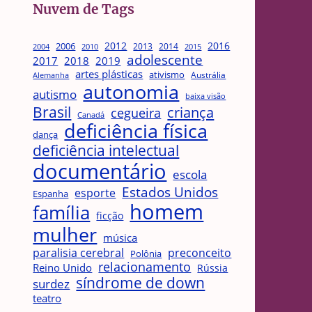
Nuvem de Tags
2012
2016
2006
2013
2014
2004
2015
2010
adolescente
2017
2018
2019
artes plásticas
ativismo
Austrália
Alemanha
autonomia
autismo
baixa visão
Brasil
criança
cegueira
Canadá
deficiência física
dança
deficiência intelectual
documentário
escola
Estados Unidos
esporte
Espanha
homem
família
ficção
mulher
música
paralisia cerebral
preconceito
Polônia
relacionamento
Reino Unido
Rússia
síndrome de down
surdez
teatro